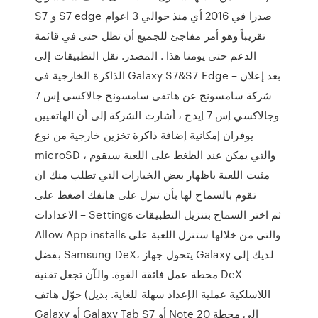
S7 و S7 edge صدرا في 2016 أي منذ حوالي 3 اعوام
تقريباً وهو أمر مفاجئ للجميع أن تظل حتى في قائمة
الدعم حتى يومنا هذا . المصدر. نقل التطبيقات إلى
الذاكرة الخارجية في Galaxy S7&S7 Edge – بعد إعلان
شركة سامسونج عن هاتفي سامسونج جالاكسي إس 7
وجالاكسي إس 7 إيدج ، أشارت الشركة إلى أن الهاتفيين
يوفران إمكانية إضافة ذاكرة تخزين خارجية من نوع
microSD ، والتي يمكن عند الظغط على اللعبة سيقوم
مثبت اللعبة باظهار بعض الخيارات التي تطلب منك ان
تقوم بالسماح لها بأن تنزل على هاتفك اضغط على
الاعدادات – Settings ثم اختر السماح بتنزيل التطبيقات
Allow App installs والتي من خلالها ستنزل اللعبة على
بفضل Samsung DeX، يتحول جهاز Galaxy لديك إلى
محطة عمل فائقة القوة. والآن تجعل تقنية DeX
اللاسلكية عملية الإعداد سهلة للغاية. بديل) حوّل هاتف
Galaxy أو Galaxy Tab S7 أو Note 20 إلى محطة