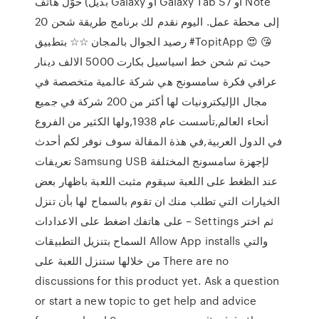
بديل) حوّل هاتف Galaxy أو Galaxy Tab S7 أو Note
20 إلى محطة عمل. اليوم نقدم لك برنامج طريقة شحن
رصيد الجوال بالمجان ☆☆ بتطبيق #TopitApp 😍 😘
حيث تم شحن خط اسياسيل بكارت 5000 الالف دينار
عراقي فكرة سامسونج هي شركة عالمية متخصصة في
مجال الإليكترونيات لها أكثر من 200 شركة في جميع
أنحاء العالم,تأسست عام 1938,ولها الكثير من الفروع
في الدول العربية,في هذة المقالة سوف نوفر لكم أحدث
تعريفات Samsung USB لإجهزة سامسونج المختلفة
عند الظغط على اللعبة سيقوم مثبت اللعبة باظهار بعض
الخيارات التي تطلب منك ان تقوم بالسماح لها بأن تنزل
على هاتفك اضغط على الاعدادات – Settings ثم اختر
السماح بتنزيل التطبيقات Allow App installs والتي
من خلالها ستنزل اللعبة على There are no
discussions for this product yet. Ask a question
or start a new topic to get help and advice