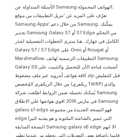
الأسئلة المتداولة عن Samsung الهواتف المحمولة‎.
تعرّف على المزيد عن 'تنزيل التطبيقات من موقع
Samsung Apps' من خلال دعم Samsung. يمكّنك
تجذير Samsung Galaxy S7 أو S7 Edge من التحكم
الكامل في جهازك. هنا سترى الخطوات التفصيلية لجذر
Galaxy S7 / S7 Edge على Oreo أو Nougat أو
Marshmallow. التطبيقات الرسمية لهاتف Samsung
Galaxy S9 أصبحت مُتاحة الآن للتحميل والتثبيت على
كافة هواتف أندرويد عبر ملف مضغوط zip قبل للتفليش
من خلال الريكفري المُخصص (ريكفري TWRP) والذي
يُمكنك تحميله ضمن الروابط اطلقت شركة Samsung
في مارس 2016 اقوي هواتفها علي الاطلاق Samsung
galaxy s7 edge فهو النسخة الجديدة من مجموعة
edge التي تتميز بالشاشة الملتوية و هو يشبه كثيرا
النسخة السابقة Samsung galaxy s6 edge الا انهم
قاموا باضافة بعض التعديلات التي تجعله من عندما تظهر