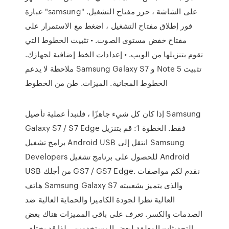
عبارة "samsung" على الشاشة ، حرر مفتاح التشغيل.
فور إطلاق مفتاح التشغيل ، اضغط مع الاستمرار على
مفتاح خفض مستوى الصوت. • تثبيت الخطوط التي
تقوم بتنزيلها من الويب. • إعدادات الخط إضافية لجهازك.
ملاحظة لا يدعم Samsung Galaxy S7 و Note 5 تثبيت
الخطوط المجانية. الميزات. طن من الخطوط
إذا كان كل شيء جاهزًا ، فلنبدأ عملية تأصيل Samsung
Galaxy S7 / S7 Edge فقط. الخطوة 1: قم بتنزيل
برامج تشغيل Android USB انتقل إلى Samsung
Developers للحصول على برنامج تشغيل Android
USB من أجلك GS7 / GS7 Edge. نقدم لكم مواصفات
هاتف Samsung Galaxy S7 والذى يتميز بشعبيته
العالية نظرا لجودة الكاميرا والحماية العالية ضد
الصدمات والكسر. تعرف على باقى المميزات هناك بعض
التحديثات المعلقة لبعض المستخدمين ، لذا قد يختلف