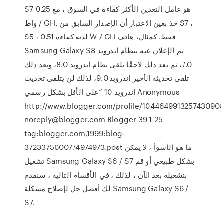
S7 هو عامل التعدين الأكثر كفاءة في السوق ، مع 0.25
واط / GH. خذ بعين الاعتبار أن الإصدار السابق من S7 ،
S5 ، لديه كفاءة 0.51 W / GH فقط. كمثال، هاتف
Samsung Galaxy S8 تم الإعلان عنه بنظام اندرويد
7.0، ثم بعد ذلك لاحقًا تلقى نظام اندرويد 8.0، وبعد ذلك
تلقى تحديثه الأخير اندرويد 9.0، لذلك لن يتلقى تحديث
اندرويد 10 “على الأقل بشكل رسمي Anonymous
http://www.blogger.com/profile/104464991325743090
noreply@blogger.com Blogger 39 1 25
tag:blogger.com,1999:blog-
3723375600774974973.post ما هو الأسوأ ، لا يمكن
تشغيل Samsung Galaxy S6 / S7 بشكل طبيعي أو قم
بتشغيله بعد الآن ، لذلك ، في الأقسام التالية ، سنقدم
لك أفضل حل لإصلاح مشكلة Samsung Galaxy S6 /
S7.