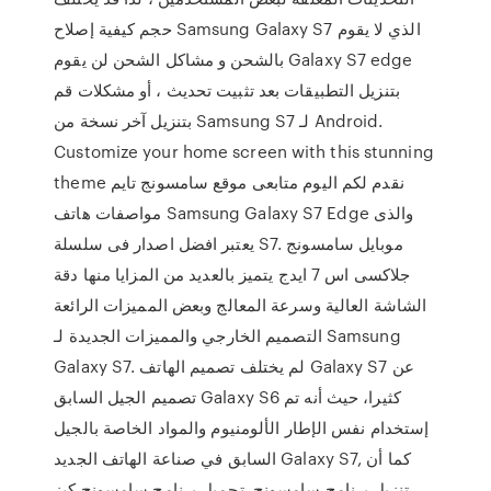
حجم كيفية إصلاح Samsung Galaxy S7 الذي لا يقوم
بالشحن و مشاكل الشحن لن يقوم Galaxy S7 edge
بتنزيل التطبيقات بعد تثبيت تحديث ، أو مشكلات قم
بتنزيل آخر نسخة من Samsung S7 لـ Android.
Customize your home screen with this stunning
theme نقدم لكم اليوم متابعى موقع سامسونج تايم
مواصفات هاتف Samsung Galaxy S7 Edge والذى
يعتبر افضل اصدار فى سلسلة S7. موبايل سامسونج
جلاكسى اس 7 ايدج يتميز بالعديد من المزايا منها دقة
الشاشة العالية وسرعة المعالج وبعض المميزات الرائعة
التصميم الخارجي والمميزات الجديدة لـ Samsung
Galaxy S7. لم يختلف تصميم الهاتف Galaxy S7 عن
تصميم الجيل السابق Galaxy S6 كثيرا، حيث أنه تم
إستخدام نفس الإطار الألومنيوم والمواد الخاصة بالجيل
السابق في صناعة الهاتف الجديد Galaxy S7, كما أن
تنزيل برنامج سامسونج. تحميل برنامج سامسونج كيز