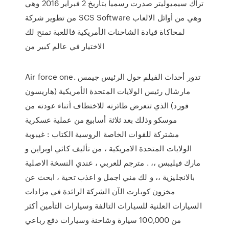
تراك سيميوليتر صدرت رسميا بتاريخ 2 فبراير 2016 وهي
من تطوير شركة SCS Software وهي من أوائل الالعاب
لمحاكاة قيادة الشاحنات الأمريكية فاللعبة تمنح لك
الاختيار في عالم كبير من
Air force one. تدور أحداث الفيلم حول الرئيس جيمس
مارشال رئيس الولايات المتحدة الأمريكية (هاريسون
فورد) الذي تتعرض طائرته للاختطاف أثناء عودته من
موسكو وذلك بعد ثلاثة أسابيع من عملية عسكرية
مشتركة للقوات الخاصة الروسية الكتاب : غيبوبة
الولايات المتحدة الامريكية ، من تأليف كاثي اوبراين و
مارك فيليبس ،، . مترجم للعربي ، عندي النسخة الاصلية
بالانجليزية ،، و لك مني اجمل و اعذب تحية ، ابحث عن
مخزون كوبارت الآن الشركة الرائدة في مزادات
السيارات العلنية للسيارات التالفة وسيارات التأمين أكثر
من 100,000 سيارة وشاحنة وسيارات دفع رباعي