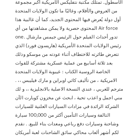
الأسطول. تمتلك مكتبة نتفليكس الأمريكية أكبر مجموعة
من العروض والأفلام، وغالبًا ما تكون الولايات المتحدة
أول دولة يُعرض فيها المحتوى الجديد، كما أن غالبية هذا
المحتوى حصرية ولا يمكن مشاهدتها من أي Air force
one. تدور أحداث الفيلم حول الرئيس جيمس مارشال
رئيس الولايات المتحدة الأمريكية (هاريسون فورد) الذي
تتعرض طائرته للاختطاف أثناء عودته من موسكو وذلك
بعد ثلاثة أسابيع من عملية عسكرية مشتركة للقوات
الخاصة الروسية الكتاب : غيبوبة الولايات المتحدة
الامريكية ، من تأليف كاثي اوبراين و مارك فيليبس ،، .
مترجم للعربي ، عندي النسخة الاصلية بالانجليزية ،، و لك
مني اجمل و اعذب تحية ، ابحث عن مخزون كوبارت الآن
الشركة الرائدة في مزادات السيارات العلنية للسيارات
التالفة وسيارات التأمين أكثر من 100,000 سيارة
وشاحنة وسيارات دفع رباعي ومعدات بناء للبيع. . نقدم
لكم أشهر ألعاب محاكي سائق الشاحنات لعبة أمريكان