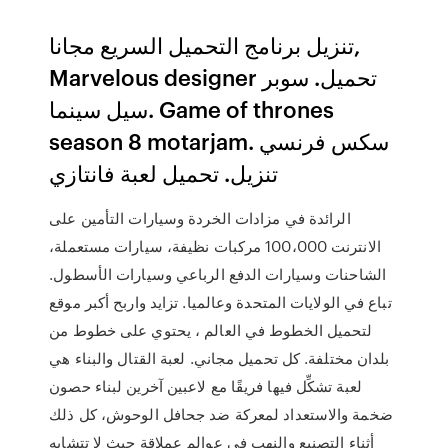
تنزيل برنامج التحميل السريع مجانا,
Marvelous designer تحميل. سوبر
سيل سينما. Game of thrones
season 8 motarjam. سكس فرنسي
تنزيل. تحميل لعبة فانتازي
الرائدة في مزادات الخردة وسيارات التأمين على
الانترنت 100،000 مركبات نظيفة، سيارات مستعملة،
الشاحنات وسيارات الدفع الرباعي وسيارات الأسطول.
تباع في الولايات المتحدة وعالميا. تزايد واربح أكبر موقع
لتحميل الخطوط في العالم ، يحتوي على خطوط من
بلدان مختلفة. كل تحميل مجاني. لعبة القتال والبناء هي
لعبة تشكِّل فيها فريقًا مع لاعبين آخرين لبناء حصون
ضخمة والاستعداد لمعركة ضد جحافل الوحوش، كل ذلك
أثناء التصنيع والنهب في عوالم عملاقة حيث لا تتشابه