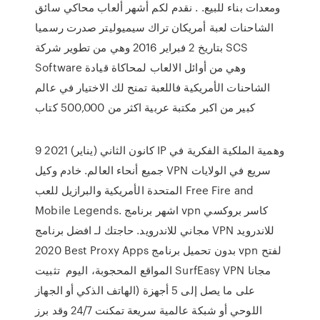
ومعدات بناء للبيع. . نقدم لكم أشهر ألعاب محاكي سائق
الشاحنات لعبة أمريكان تراك سيميوليتر صدرت رسميا
بتاريخ 2 فبراير 2016 وهي من تطوير شركة SCS
Software وهي من أوائل الالعاب لمحاكاة قيادة
الشاحنات الأمريكية فاللعبة تمنح لك الاختيار في عالم
كبير من اكبر مكتبة عربية اكثر من 500,000 كتاب
9 كانون الثاني (يناير) 2021 IP وهمية الملكية الفكرية في
جميع أنحاء العالم. خادم وكيل VPN سريع في الولايات
المتحدة الأمريكية والبرازيل للعب Free Fire and
Mobile Legends. اشهر برنامج vpn كاسر بروكسي
مجاني للاندرويد. حاجتك لـ افضل برنامج VPN للاندرويد
2020 Best Proxy Apps بدون تحميل برنامج vpn لفتح
المواقع المحجوبة، اليوم تثبيت SurfEasy VPN مجانا
على ما يصل إلى 5 أجهزة (الهاتف الذكي أو الجهاز
اللوحي أو شبكة عالمية سريعة تمكنت 24/7 وقد برز